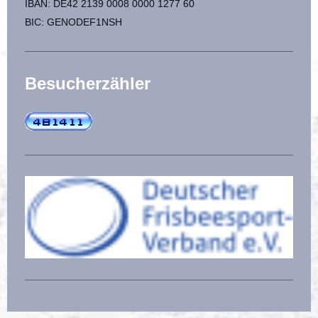
IBAN: DE42 2139 0008 0000 1277 60
BIC: GENODEF1NSH
Besucherzähler