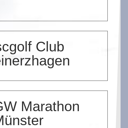
scgolf Club
inerzhagen
GW Marathon
Münster