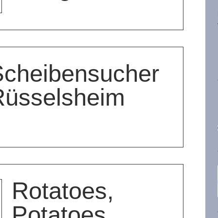
Scheibensucher
Rüsselsheim
Rotatoes,
Potatoes