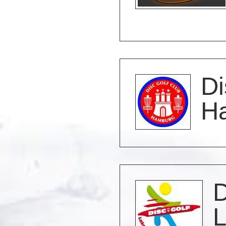
Di
H
D