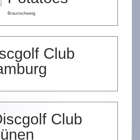
Braunschweig
scgolf Club
amburg
iscgolf Club
Lünen