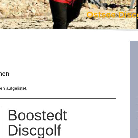
Ostsee Disc
nen
en aufgelistet.
Boostedt
Discgolf