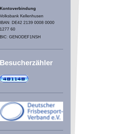
Kontoverbindung
Volksbank Kellenhusen
IBAN: DE42 2139 0008 0000
1277 60
BIC: GENODEF1NSH
Besucherzähler