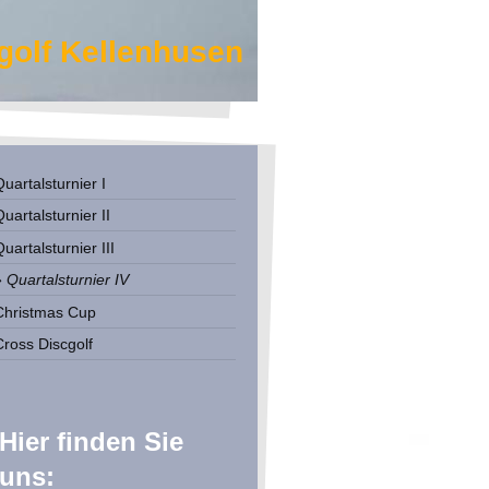
golf Kellenhusen
uartalsturnier I
uartalsturnier II
uartalsturnier III
Quartalsturnier IV
Christmas Cup
Cross Discgolf
Hier finden Sie
uns: