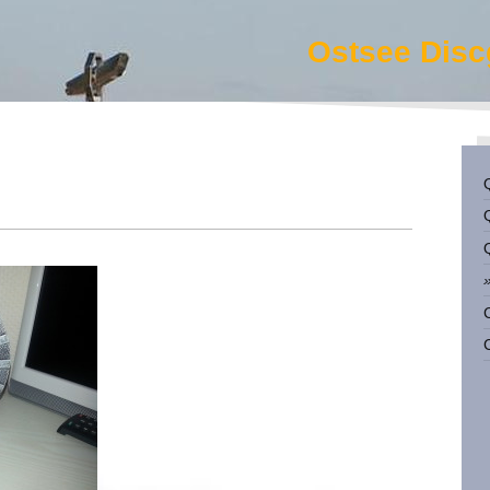
Ostsee Disc
Q
Q
Q