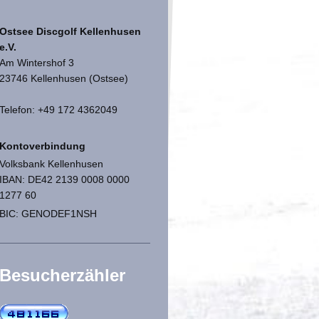
Ostsee Discgolf Kellenhusen
e.V.
Am Wintershof 3
23746 Kellenhusen (Ostsee)
Telefon: +49 172 4362049
Kontoverbindung
Volksbank Kellenhusen
IBAN: DE42 2139 0008 0000
1277 60
BIC: GENODEF1NSH
Besucherzähler