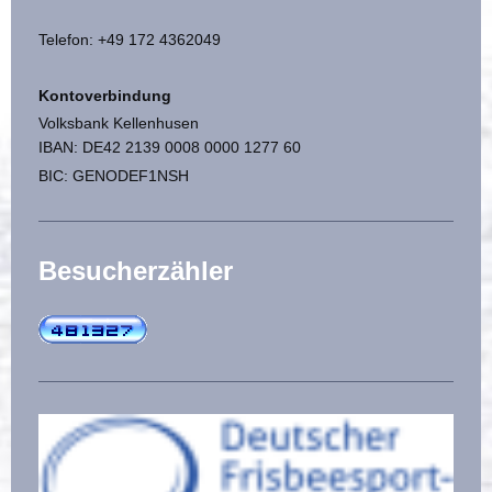
Telefon: +49 172 4362049
Kontoverbindung
Volksbank Kellenhusen
IBAN: DE42 2139 0008 0000 1277 60
BIC: GENODEF1NSH
Besucherzähler