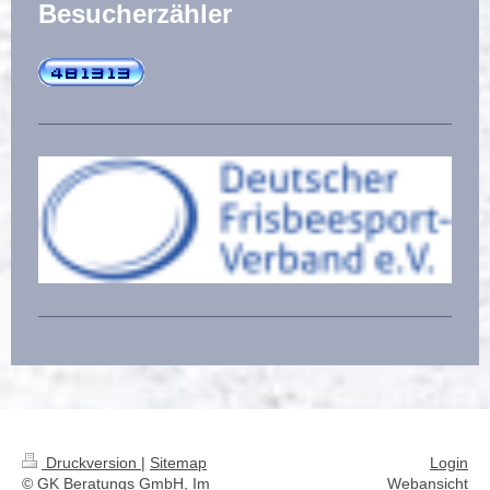
Besucherzähler
Druckversion
|
Sitemap
Login
© GK Beratungs GmbH, Im
Webansicht