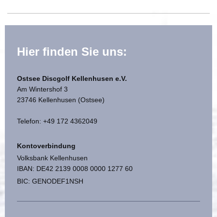
Hier finden Sie uns:
Ostsee Discgolf Kellenhusen e.V.
Am Wintershof 3
23746 Kellenhusen (Ostsee)
Telefon: +49 172 4362049
Kontoverbindung
Volksbank Kellenhusen
IBAN: DE42 2139 0008 0000 1277 60
BIC: GENODEF1NSH